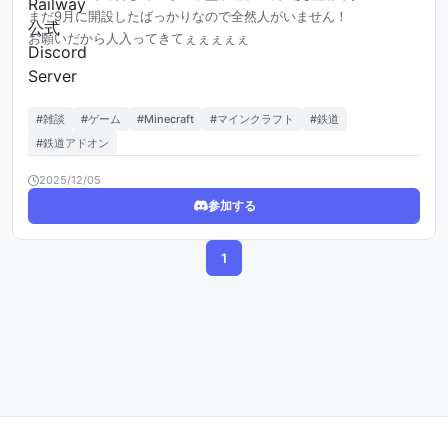
まだ9月に開設したばっかりなので全然人がいません！
お願いだから人入ってきてぇぇぇぇぇ
#雑談
#ゲーム
#Minecraft
#マインクラフト
#鉄道
#鉄道アドオン
2025/12/05
参加する
1