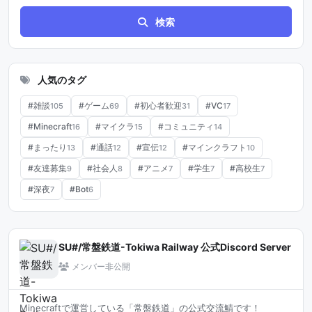
検索
人気のタグ
#雑談
#ゲーム
#初心者歓迎
#VC
105
69
31
17
#Minecraft
#マイクラ
#コミュニティ
16
15
14
#まったり
#通話
#宣伝
#マインクラフト
13
12
12
10
#友達募集
#社会人
#アニメ
#学生
#高校生
9
8
7
7
7
#深夜
#Bot
7
6
SU#/常盤鉄道-Tokiwa Railway 公式Discord Server
メンバー非公開
Minecraftで運営している「常盤鉄道」の公式交流鯖です！